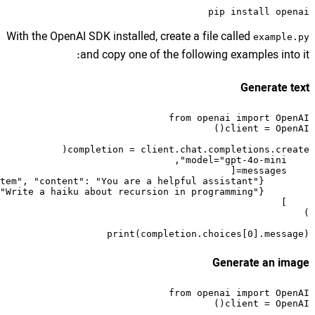
With the OpenAI SDK installed,
and copy one o
print(co