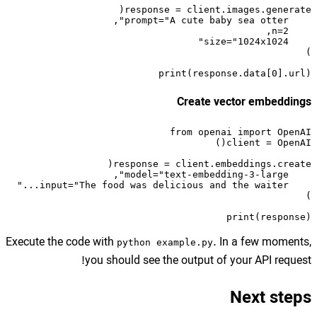
Execute the code with
python
you should se