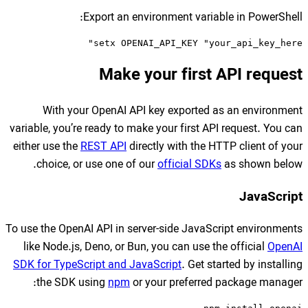
Export an env
setx OPENA
Make y
With your OpenAI API
variable, you’re ready to mak
either use the
REST API
dire
choice, or use one of o
To use the OpenAI API in ser
like Node.js, Deno, or Bun
SDK for TypeScript and Jav
the SDK using
npm
or 