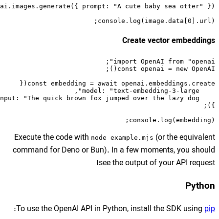
co
Execute the code with
nod
command for Deno or Bun)
se
:
To use the OpenAI API in 