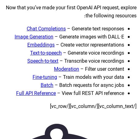
Now that you’ve made your f
Chat Completions
Image Generation
– Gen
Embeddings
– Cre
Text-to-speech
– 
Speech-to-text
– T
Moder
Fine-tuning
– Tr
Batch
– Bat
Full API Reference
– Vi