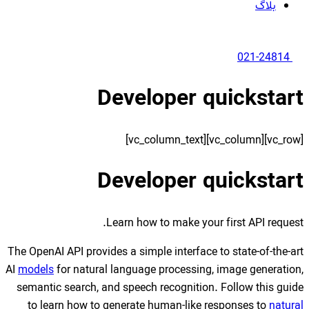
Devel
Devel
Learn ho
The OpenAI API provides a sim
AI
models
for natural languag
semantic search, and speec
to learn how to generate